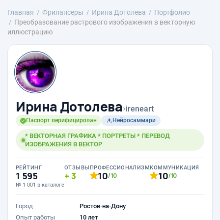
Главная
Фрилансеры
Ирина Дотолева
Портфолио
Преобразование растрового изображения в векторную
иллюстрацию
Ирина Дотолева
›
ireneart
Паспорт верифицирован
Нейросаммари
* ВЕКТОРНАЯ ГРАФИКА * ПОРТРЕТЫ * ПЕРЕВОД
ИЗОБРАЖЕНИЯ В ВЕКТОР
РЕЙТИНГ
ОТЗЫВЫ
ПРОФЕССИОНАЛИЗМ
КОММУНИКАЦИЯ
1 595
3
10
10
/10
/10
№ 1 001 в каталоге
Город
Ростов-на-Дону
Опыт работы
10 лет