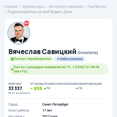
Главная
Фрилансеры
Вячеслав Савицкий
Портфолио
Подписывайтесь на мой Яндекс.Дзен
Вячеслав Савицкий
›
Smextenej
Паспорт верифицирован
Нейросаммари
Тексты с рекордом конверсии 66,7%. +7(926)121-88-08
(WA+TG)
РЕЙТИНГ
ОТЗЫВЫ
ПРОФЕССИОНАЛИЗМ
КОММУНИКАЦИЯ
33 337
838
-
-
/10
/10
№ 21 в каталоге
Город
Санкт-Петербург
Опыт работы
17 лет
На сайте с
2012 года