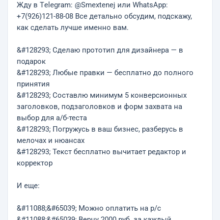
Жду в Тelegram: @Smextenej или WhatsApp:
+7(926)121-88-08 Все детально обсудим, подскажу,
как сделать лучше именно вам.
&#128293; Сделаю прототип для дизайнера — в
подарок
&#128293; Любые правки — бесплатно до полного
принятия
&#128293; Составлю минимум 5 конверсионных
заголовков, подзаголовков и форм захвата на
выбор для а/б-теста
&#128293; Погружусь в ваш бизнес, разберусь в
мелочах и нюансах
&#128293; Текст бесплатно вычитает редактор и
корректор
И еще:
&#11088;&#65039; Можно оплатить на р/с
&#11088;&#65039; Верну 2000 руб. за каждый