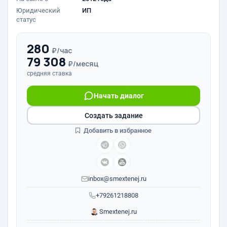
Юридический
ИП
статус
280
₽/час
79 308
₽/месяц
средняя ставка
Начать диалог
Создать задание
Добавить в избранное
inbox@smextenej.ru
+79261218808
Smextenej.ru