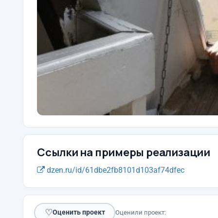
Ссылки на примеры реализации
dzen.ru/id/61dbe2fb8101d103af74dfec
♡
Оценить проект
Оценили проект: