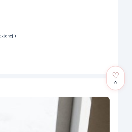
xtenej )
♡
0