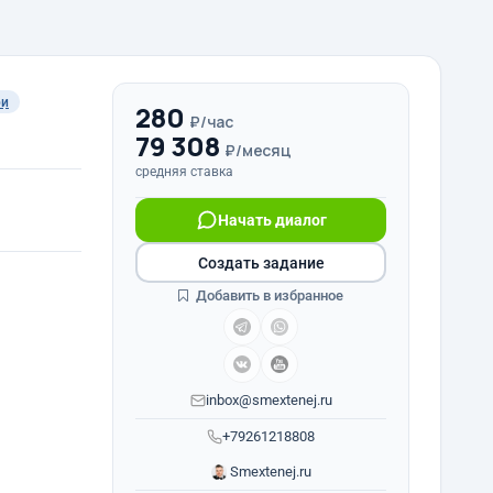
ри
280
₽/час
79 308
₽/месяц
средняя ставка
Начать диалог
Создать задание
Добавить в избранное
inbox@smextenej.ru
+79261218808
Smextenej.ru