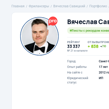
Главная
Фрилансеры
Вячеслав Савицкий
Портфолио
Вячеслав Са
Тексты с рекордом конве
РЕЙТИНГ
ОТЗЫВЫ
ПРОФ
33 337
838
-
/10
№ 21 в каталоге
Город
Санкт-
Опыт работы
17 лет
На сайте с
2012 г
Юридический
ИП
статус