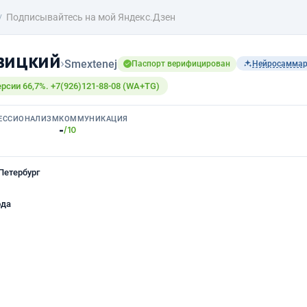
Подписывайтесь на мой Яндекс.Дзен
вицкий
›
Smextenej
Паспорт верифицирован
Нейросамма
рсии 66,7%. +7(926)121-88-08 (WA+TG)
ЕССИОНАЛИЗМ
КОММУНИКАЦИЯ
-
/10
Петербург
ода