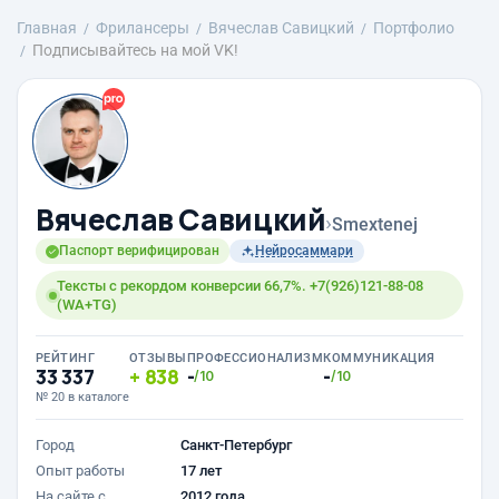
Главная
Фрилансеры
Вячеслав Савицкий
Портфолио
Подписывайтесь на мой VK!
Вячеслав Савицкий
›
Smextenej
Паспорт верифицирован
Нейросаммари
Тексты с рекордом конверсии 66,7%. +7(926)121-88-08
(WA+TG)
РЕЙТИНГ
ОТЗЫВЫ
ПРОФЕССИОНАЛИЗМ
КОММУНИКАЦИЯ
33 337
838
-
-
/10
/10
№ 20 в каталоге
Город
Санкт-Петербург
Опыт работы
17 лет
На сайте с
2012 года