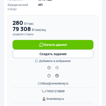
Юридический
ИП
статус
280
₽/час
79 308
₽/месяц
средняя ставка
Начать диалог
Создать задание
Добавить в избранное
inbox@smextenej.ru
+79261218808
Smextenej.ru