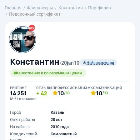
Главная
Фрилансеры
Константин
Портфолио
Подарочный сертификат
Константин
›
20jan10
Нейросаммари
Качественно и по разумным ценам
РЕЙТИНГ
ОТЗЫВЫ
ПРОФЕССИОНАЛИЗМ
КОММУНИКАЦИЯ
14 251
42
10
10
/10
/10
№ 61 в каталоге
Город
Казань
Опыт работы
28 лет
На сайте с
2010 года
Юридический
Самозанятый
статус