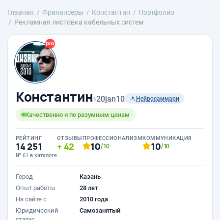
Главная
Фрилансеры
Константин
Портфолио
Рекламная листовка кабельных систем
Константин
›
20jan10
Нейросаммари
Качественно и по разумным ценам
РЕЙТИНГ
ОТЗЫВЫ
ПРОФЕССИОНАЛИЗМ
КОММУНИКАЦИЯ
14 251
42
10
10
/10
/10
№ 61 в каталоге
Город
Казань
Опыт работы
28 лет
На сайте с
2010 года
Юридический
Самозанятый
статус