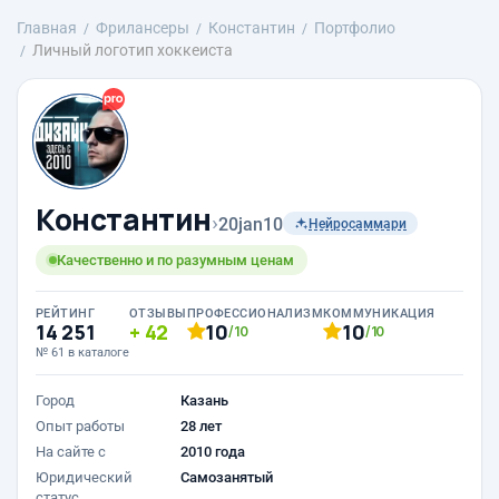
Главная
Фрилансеры
Константин
Портфолио
Личный логотип хоккеиста
Константин
›
20jan10
Нейросаммари
Качественно и по разумным ценам
РЕЙТИНГ
ОТЗЫВЫ
ПРОФЕССИОНАЛИЗМ
КОММУНИКАЦИЯ
14 251
42
10
10
/10
/10
№ 61 в каталоге
Город
Казань
Опыт работы
28 лет
На сайте с
2010 года
Юридический
Самозанятый
статус