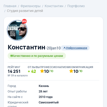
Главная
Фрилансеры
Константин
Портфолио
Студия развития детей
Константин
›
20jan10
Нейросаммари
Качественно и по разумным ценам
РЕЙТИНГ
ОТЗЫВЫ
ПРОФЕССИОНАЛИЗМ
КОММУНИКАЦИЯ
14 251
42
10
10
/10
/10
№ 59 в каталоге
Город
Казань
Опыт работы
28 лет
На сайте с
2010 года
Юридический
Самозанятый
статус