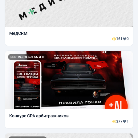
МедCRM
161
0
ВЕБ-РАЗРАБОТКА И IT
Конкурс CPA арбитражников
377
1