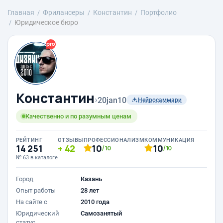
Главная
Фрилансеры
Константин
Портфолио
Юридическое бюро
Константин
›
20jan10
Нейросаммари
Качественно и по разумным ценам
РЕЙТИНГ
ОТЗЫВЫ
ПРОФЕССИОНАЛИЗМ
КОММУНИКАЦИЯ
14 251
42
10
10
/10
/10
№ 63 в каталоге
Город
Казань
Опыт работы
28 лет
На сайте с
2010 года
Юридический
Самозанятый
статус