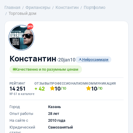
Главная
Фрилансеры
Константин
Портфолио
Торговый дом
Константин
›
20jan10
Нейросаммари
Качественно и по разумным ценам
РЕЙТИНГ
ОТЗЫВЫ
ПРОФЕССИОНАЛИЗМ
КОММУНИКАЦИЯ
14 251
42
10
10
/10
/10
№ 61 в каталоге
Город
Казань
Опыт работы
28 лет
На сайте с
2010 года
Юридический
Самозанятый
статус