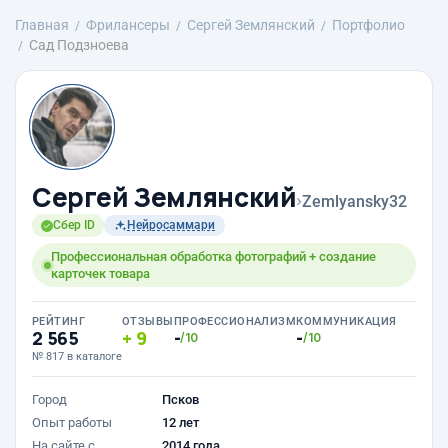
Главная
Фрилансеры
Сергей Землянский
Портфолио
Сад Подзноева
Сергей Землянский
›
Zemlyansky32
Сбер ID
Нейросаммари
Профессиональная обработка фотографий + создание
карточек товара
РЕЙТИНГ
ОТЗЫВЫ
ПРОФЕССИОНАЛИЗМ
КОММУНИКАЦИЯ
2 565
9
-
-
/10
/10
№ 817 в каталоге
Город
Псков
Опыт работы
12 лет
На сайте с
2014 года