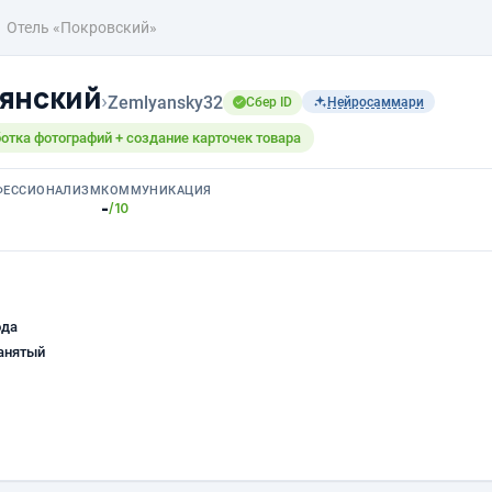
Отель «Покровский»
янский
›
Zemlyansky32
Сбер ID
Нейросаммари
отка фотографий + создание карточек товара
ФЕССИОНАЛИЗМ
КОММУНИКАЦИЯ
-
/10
ода
анятый