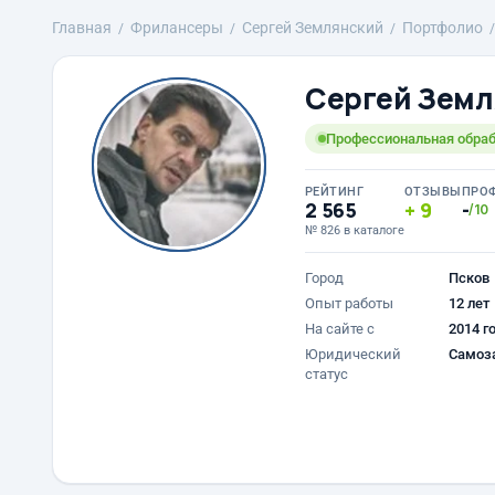
Главная
Фрилансеры
Сергей Землянский
Портфолио
Сергей Земл
Профессиональная обраб
РЕЙТИНГ
ОТЗЫВЫ
ПРО
2 565
9
-
/10
№ 826 в каталоге
Город
Псков
Опыт работы
12 лет
На сайте с
2014 г
Юридический
Самоз
статус