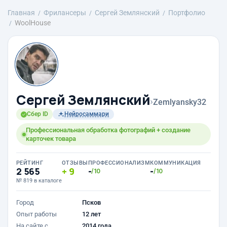
Главная
Фрилансеры
Сергей Землянский
Портфолио
WoolHouse
Сергей Землянский
›
Zemlyansky32
Сбер ID
Нейросаммари
Профессиональная обработка фотографий + создание
карточек товара
РЕЙТИНГ
ОТЗЫВЫ
ПРОФЕССИОНАЛИЗМ
КОММУНИКАЦИЯ
2 565
9
-
-
/10
/10
№ 819 в каталоге
Город
Псков
Опыт работы
12 лет
На сайте с
2014 года