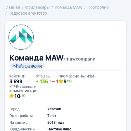
Главная
Фрилансеры
Команда MAW
Портфолио
Кадровое агентство
Команда MAW
›
mawcompany
Нейросаммари
РЕЙТИНГ
ОТЗЫВЫ
ПРОФЕССИОНАЛИЗМ
3 699
136
1
9
/10
/
№ 749 в каталоге
КОММУНИКАЦИЯ
10
/10
Город
Yerevan
Опыт работы
7 лет
На сайте с
2018 года
Юридический
Частное лицо