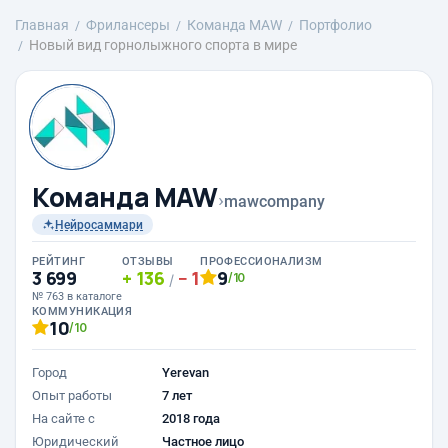
Главная
Фрилансеры
Команда MAW
Портфолио
Новый вид горнолыжного спорта в мире
Команда MAW
›
mawcompany
Нейросаммари
РЕЙТИНГ
ОТЗЫВЫ
ПРОФЕССИОНАЛИЗМ
3 699
136
1
9
/10
/
№ 763 в каталоге
КОММУНИКАЦИЯ
10
/10
Город
Yerevan
Опыт работы
7 лет
На сайте с
2018 года
Юридический
Частное лицо