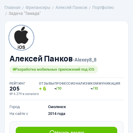
Главная
Фрилансеры
Алексей Панков
Портфолио
Задача "Тамада"
Алексей Панков
›
Alexey8_8
Разработка мобильных приложений под iOS
РЕЙТИНГ
ОТЗЫВЫ
ПРОФЕССИОНАЛИЗМ
КОММУНИКАЦИЯ
205
6
-
-
/10
/10
№ 6 279 в каталоге
Город
Смоленск
На сайте с
2014 года
Начать диалог