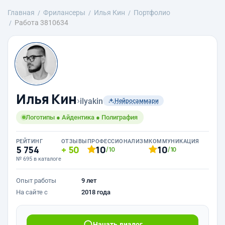
Главная
Фрилансеры
Илья Кин
Портфолио
Работа 3810634
Илья Кин
›
ilyakin
Нейросаммари
Логотипы ● Айдентика ● Полиграфия
РЕЙТИНГ
ОТЗЫВЫ
ПРОФЕССИОНАЛИЗМ
КОММУНИКАЦИЯ
5 754
50
10
10
/10
/10
№ 695 в каталоге
Опыт работы
9 лет
На сайте с
2018 года
Начать диалог