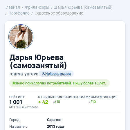
Главная
Фрилансеры
Дарья Юрьева (самозанятый)
Портфолио
Серверное оборудование
Дарья Юрьева
(самозанятый)
›
darya-yureva
Нейросаммари
Знаю психологию потребителей. Пишу более 15 лет.
РЕЙТИНГ
ОТЗЫВЫ
ПРОФЕССИОНАЛИЗМ
КОММУНИКАЦИЯ
1 001
42
-
-
/10
/10
№ 1 358 в каталоге
Город
Саратов
На сайте с
2013 года