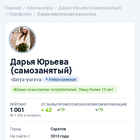
Главная
Фрилансеры
Дарья Юрьева (самозанятый)
Портфолио
Ознакомительная рассылка.
Дарья Юрьева
(самозанятый)
›
darya-yureva
Нейросаммари
Знаю психологию потребителей. Пишу более 15 лет.
РЕЙТИНГ
ОТЗЫВЫ
ПРОФЕССИОНАЛИЗМ
КОММУНИКАЦИЯ
1 001
42
-
-
/10
/10
№ 1 353 в каталоге
Город
Саратов
На сайте с
2013 года