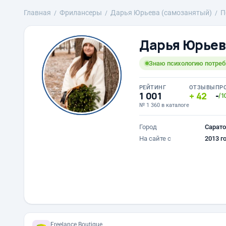
Главная
Фрилансеры
Дарья Юрьева (самозанятый)
П
Дарья Юрьев
Знаю психологию потреби
РЕЙТИНГ
ОТЗЫВЫ
ПР
1 001
42
-
/1
№ 1 360 в каталоге
Город
Сарато
На сайте с
2013 г
Freelance.Boutique