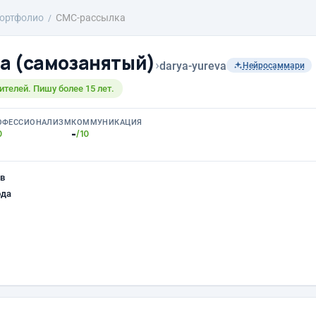
ортфолио
СМС-рассылка
а (самозанятый)
›
darya-yureva
Нейросаммари
телей. Пишу более 15 лет.
ОФЕССИОНАЛИЗМ
КОММУНИКАЦИЯ
-
0
/10
в
ода