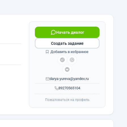
Начать диалог
Создать задание
Добавить в избранное
darya-yureva@yandex.ru
89270565104
Пожаловаться на профиль