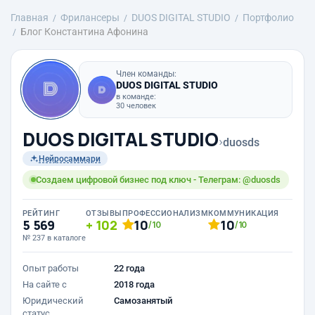
Главная
Фрилансеры
DUOS DIGITAL STUDIO
Портфолио
Блог Константина Афонина
Член команды:
DUOS DIGITAL STUDIO
в команде:
30 человек
DUOS DIGITAL STUDIO
›
duosds
Нейросаммари
Создаем цифровой бизнес под ключ - Телеграм: @duosds
РЕЙТИНГ
ОТЗЫВЫ
ПРОФЕССИОНАЛИЗМ
КОММУНИКАЦИЯ
5 569
102
10
10
/10
/10
№ 237 в каталоге
Опыт работы
22 года
На сайте с
2018 года
Юридический
Самозанятый
статус