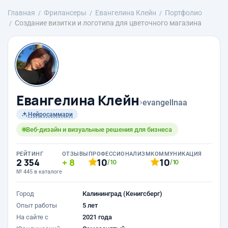
Главная
Фрилансеры
Евангелина Клейн
Портфолио
Создание визитки и логотипа для цветочного магазина
Евангелина Клейн
›
evangellnaa
Нейросаммари
Веб-дизайн и визуальные решения для бизнеса
РЕЙТИНГ
ОТЗЫВЫ
ПРОФЕССИОНАЛИЗМ
КОММУНИКАЦИЯ
2 354
8
10
10
/10
/10
№ 445 в каталоге
Город
Калининград (Кенигсберг)
Опыт работы
5 лет
На сайте с
2021 года