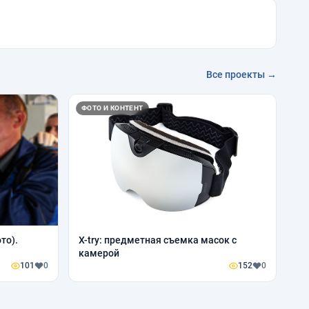
Все проекты →
ФОТО И КОНТЕНТ
то).
X-try: предметная съемка масок с
камерой
101
0
152
0