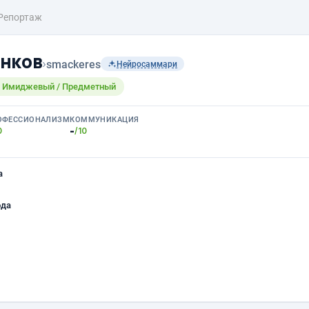
Репортаж
нков
›
smackeres
Нейросаммари
/ Имиджевый / Предметный
ОФЕССИОНАЛИЗМ
КОММУНИКАЦИЯ
-
0
/10
а
ода