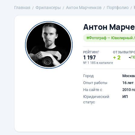
Главная
Фрилансеры
Антон Марченков
Портфолио
Антон Марче
Фотограф — Ювелирный 
РЕЙТИНГ
ОТЗЫВЫ
ПР
1 197
2
-
/1
№ 1 185 в каталоге
Город
Москв
Опыт работы
16 лет
На сайте с
2010 г
Юридический
ИП
статус