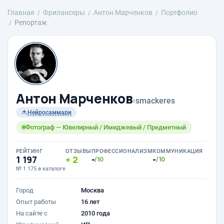
Главная
Фрилансеры
Антон Марченков
Портфолио
Репортаж
Антон Марченков
›
smackeres
Нейросаммари
Фотограф — Ювелирный / Имиджевый / Предметный
РЕЙТИНГ
ОТЗЫВЫ
ПРОФЕССИОНАЛИЗМ
КОММУНИКАЦИЯ
1 197
2
-
-
/10
/10
№ 1 175 в каталоге
Город
Москва
Опыт работы
16 лет
На сайте с
2010 года