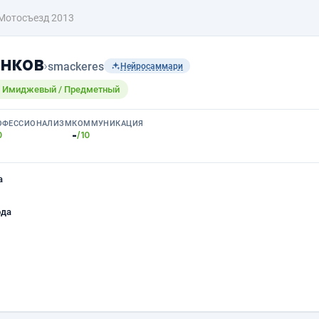
Мотосъезд 2013
нков
›
smackeres
Нейросаммари
/ Имиджевый / Предметный
ОФЕССИОНАЛИЗМ
КОММУНИКАЦИЯ
-
0
/10
а
ода