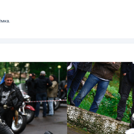
ёмка.