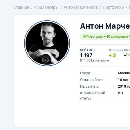
Главная
Фрилансеры
Антон Марченков
Портфолио
Антон Марче
Фотограф — Ювелирный 
РЕЙТИНГ
ОТЗЫВЫ
ПР
1 197
2
-
/1
№ 1 204 в каталоге
Город
Москв
Опыт работы
16 лет
На сайте с
2010 г
Юридический
ИП
статус