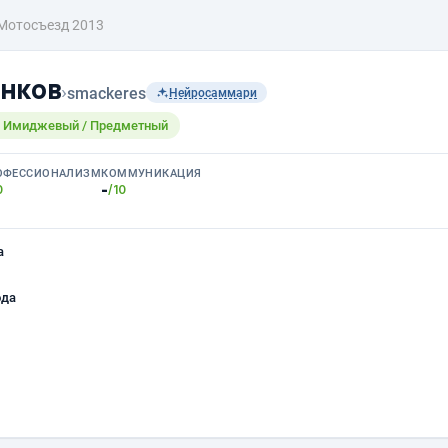
Мотосъезд 2013
нков
›
smackeres
Нейросаммари
/ Имиджевый / Предметный
ОФЕССИОНАЛИЗМ
КОММУНИКАЦИЯ
-
0
/10
а
ода