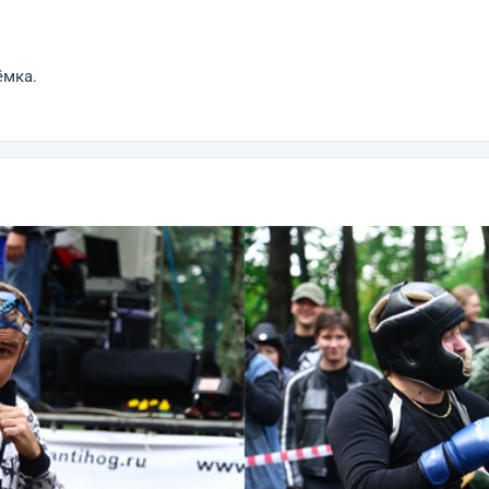
ёмка.