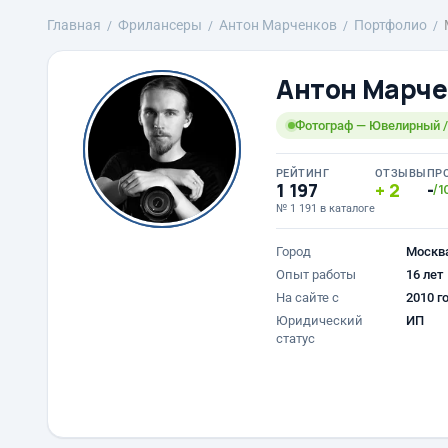
Главная
Фрилансеры
Антон Марченков
Портфолио
Антон Марче
Фотограф — Ювелирный 
РЕЙТИНГ
ОТЗЫВЫ
ПР
1 197
2
-
/1
№ 1 191 в каталоге
Город
Москв
Опыт работы
16 лет
На сайте с
2010 г
Юридический
ИП
статус