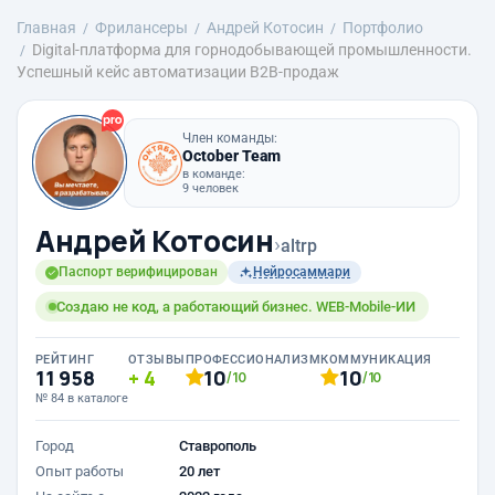
Главная
Фрилансеры
Андрей Котосин
Портфолио
Digital-платформа для горнодобывающей промышленности.
Успешный кейс автоматизации B2B-продаж
Член команды:
October Team
в команде:
9 человек
Андрей Котосин
›
altrp
Паспорт верифицирован
Нейросаммари
Создаю не код, а работающий бизнес. WEB-Mobile-ИИ
РЕЙТИНГ
ОТЗЫВЫ
ПРОФЕССИОНАЛИЗМ
КОММУНИКАЦИЯ
11 958
4
10
10
/10
/10
№ 84 в каталоге
Город
Ставрополь
Опыт работы
20 лет