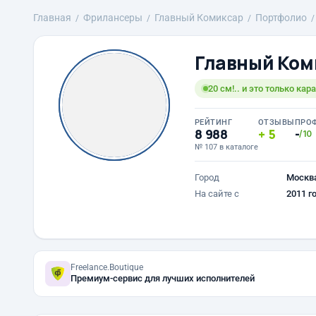
Главная
Фрилансеры
Главный Комиксар
Портфолио
Главный Ком
20 см!.. и это только кар
РЕЙТИНГ
ОТЗЫВЫ
ПРО
8 988
5
-
/10
№ 107 в каталоге
Город
Москв
На сайте с
2011 г
Freelance.Boutique
Премиум-сервис для лучших исполнителей