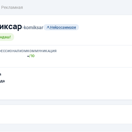
Рекламная
иксар
›
komiksar
Нейросаммари
андаш!
ФЕССИОНАЛИЗМ
КОММУНИКАЦИЯ
-
/10
а
ода