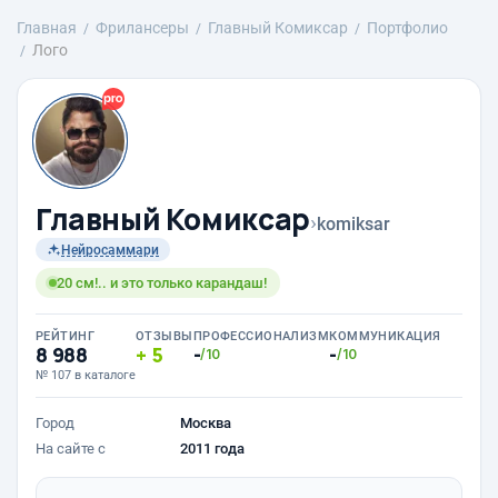
Главная
Фрилансеры
Главный Комиксар
Портфолио
Лого
Главный Комиксар
›
komiksar
Нейросаммари
20 см!.. и это только карандаш!
РЕЙТИНГ
ОТЗЫВЫ
ПРОФЕССИОНАЛИЗМ
КОММУНИКАЦИЯ
8 988
5
-
-
/10
/10
№ 107 в каталоге
Город
Москва
На сайте с
2011 года