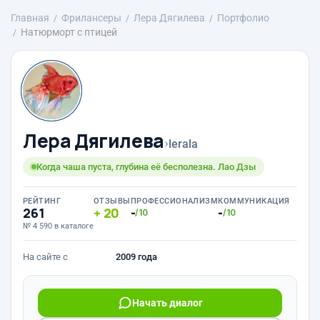
Главная
Фрилансеры
Лера Дягилева
Портфолио
Натюрморт с птицей
Лера Дягилева
›
lerala
Когда чаша пуста, глубина её бесполезна. Лао Дзы
РЕЙТИНГ
ОТЗЫВЫ
ПРОФЕССИОНАЛИЗМ
КОММУНИКАЦИЯ
261
20
-
-
/10
/10
№ 4 590 в каталоге
На сайте с
2009 года
Начать диалог