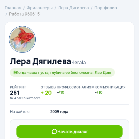
Главная
Фрилансеры
Лера Дягилева
Портфолио
Работа 960615
Лера Дягилева
›
lerala
Когда чаша пуста, глубина её бесполезна. Лао Дзы
РЕЙТИНГ
ОТЗЫВЫ
ПРОФЕССИОНАЛИЗМ
КОММУНИКАЦИЯ
261
20
-
-
/10
/10
№ 4 589 в каталоге
На сайте с
2009 года
Начать диалог