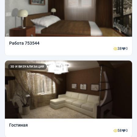
Работа 753544
38
0
3D И ВИЗУАЛИЗАЦИЯ
Гостиная
58
0