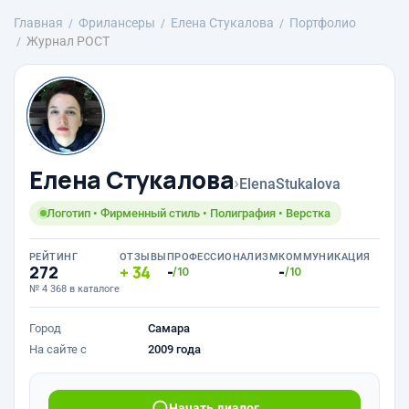
Главная
Фрилансеры
Елена Стукалова
Портфолио
Журнал РОСТ
Елена Стукалова
›
ElenaStukalova
Логотип • Фирменный стиль • Полиграфия • Верстка
РЕЙТИНГ
ОТЗЫВЫ
ПРОФЕССИОНАЛИЗМ
КОММУНИКАЦИЯ
272
34
-
-
/10
/10
№ 4 368 в каталоге
Город
Самара
На сайте с
2009 года
Начать диалог