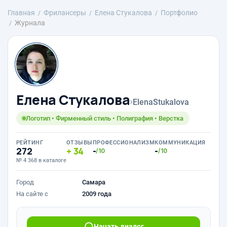
Главная
Фрилансеры
Елена Стукалова
Портфолио
Журнала
Елена Стукалова
›
ElenaStukalova
Логотип • Фирменный стиль • Полиграфия • Верстка
РЕЙТИНГ
ОТЗЫВЫ
ПРОФЕССИОНАЛИЗМ
КОММУНИКАЦИЯ
272
34
-
-
/10
/10
№ 4 368 в каталоге
Город
Самара
На сайте с
2009 года
Начать диалог