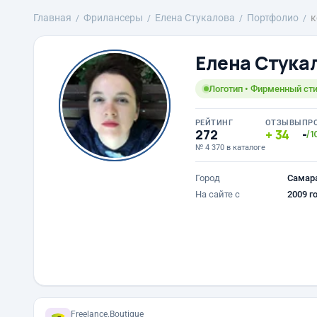
Главная
Фрилансеры
Елена Стукалова
Портфолио
к
Елена Стука
Логотип • Фирменный сти
РЕЙТИНГ
ОТЗЫВЫ
ПР
272
34
-
/1
№ 4 370 в каталоге
Город
Самар
На сайте с
2009 г
Freelance.Boutique