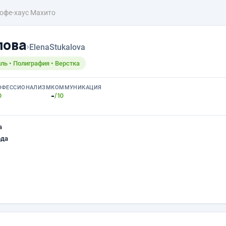
офе-хаус Махито
лова
›
ElenaStukalova
ль • Полиграфия • Верстка
ОФЕССИОНАЛИЗМ
КОММУНИКАЦИЯ
-
0
/10
а
ода