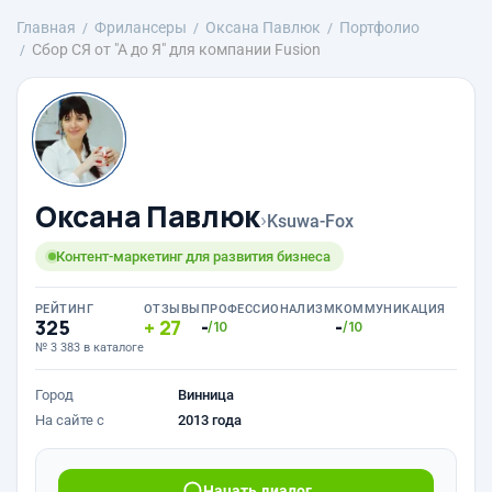
Главная
Фрилансеры
Оксана Павлюк
Портфолио
Сбор СЯ от "А до Я" для компании Fusion
Оксана Павлюк
›
Ksuwa-Fox
Контент-маркетинг для развития бизнеса
РЕЙТИНГ
ОТЗЫВЫ
ПРОФЕССИОНАЛИЗМ
КОММУНИКАЦИЯ
325
27
-
-
/10
/10
№ 3 383 в каталоге
Город
Винница
На сайте с
2013 года
Начать диалог