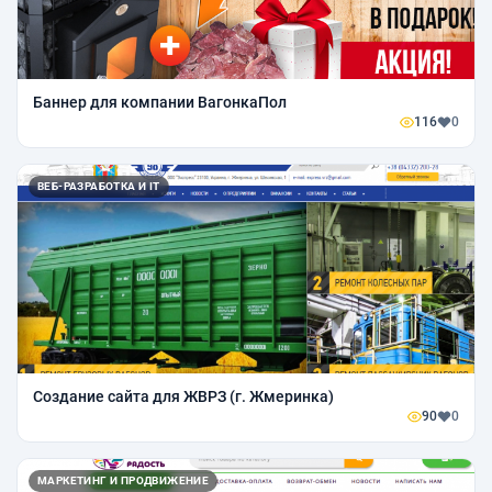
Баннер для компании ВагонкаПол
116
0
ВЕБ-РАЗРАБОТКА И IT
Создание сайта для ЖВРЗ (г. Жмеринка)
90
0
МАРКЕТИНГ И ПРОДВИЖЕНИЕ