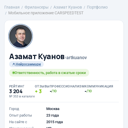
Главная
Фрилансеры
Азамат Куанов
Портфолио
Мобильное приложение CARSPEEDTEST
Азамат Куанов
›
artkuanov
Нейросаммари
Ответственность, работа в сжатые сроки
РЕЙТИНГ
ОТЗЫВЫ
ПРОФЕССИОНАЛИЗМ
КОММУНИКАЦИЯ
3 204
3
-
-
/10
/10
№ 353 в каталоге
Город
Москва
Опыт работы
23 года
На сайте с
2015 года