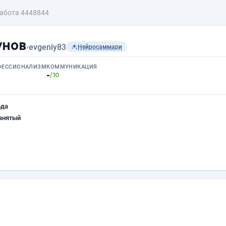
абота 4448844
унов
›
evgeniy83
Нейросаммари
ФЕССИОНАЛИЗМ
КОММУНИКАЦИЯ
-
/10
ода
анятый