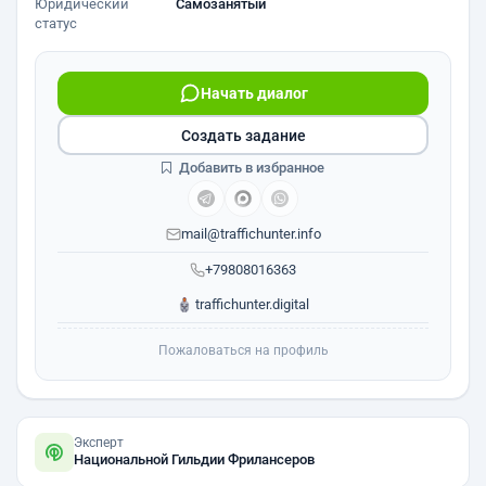
Юридический
Самозанятый
статус
Начать диалог
Создать задание
Добавить в избранное
mail@traffichunter.info
+79808016363
traffichunter.digital
Пожаловаться на профиль
Эксперт
Национальной Гильдии Фрилансеров