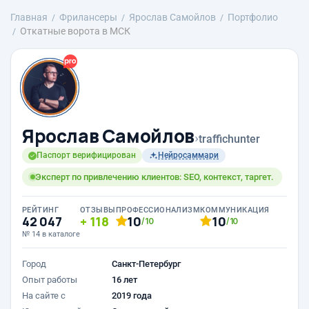
Главная
Фрилансеры
Ярослав Самойлов
Портфолио
Откатные ворота в МСК
Ярослав Самойлов
›
traffichunter
Паспорт верифицирован
Нейросаммари
Эксперт по привлечению клиентов: SEO, контекст, таргет.
РЕЙТИНГ
ОТЗЫВЫ
ПРОФЕССИОНАЛИЗМ
КОММУНИКАЦИЯ
42 047
118
10
10
/10
/10
№ 14 в каталоге
Город
Санкт-Петербург
Опыт работы
16 лет
На сайте с
2019 года