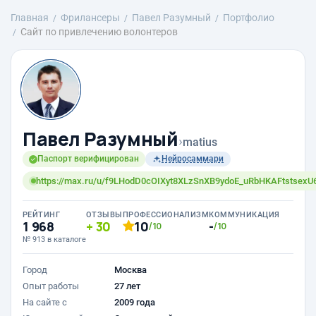
Главная
Фрилансеры
Павел Разумный
Портфолио
Сайт по привлечению волонтеров
Павел Разумный
›
matius
Паспорт верифицирован
Нейросаммари
https://max.ru/u/f9LHodD0cOIXyt8XLzSnXB9ydoE_uRbHKAFtstsexU
РЕЙТИНГ
ОТЗЫВЫ
ПРОФЕССИОНАЛИЗМ
КОММУНИКАЦИЯ
1 968
30
10
-
/10
/10
№ 913 в каталоге
Город
Москва
Опыт работы
27 лет
На сайте с
2009 года