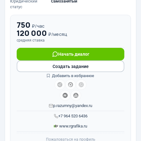
Юридический
Самозанятый
статус
750
₽/час
120 000
₽/месяц
средняя ставка
Начать диалог
Создать задание
Добавить в избранное
p.razumny@yandex.ru
+7 964 520 6436
www.rgrafika.ru
Пожаловаться на профиль