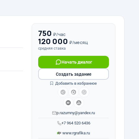
750
₽/час
120 000
₽/месяц
средняя ставка
Начать диалог
Создать задание
Добавить в избранное
p.razumny@yandex.ru
+7 964 520 6436
www.rgrafika.ru