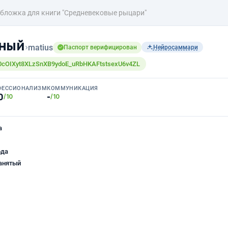
бложка для книги "Средневековые рыцари"
мный
›
matius
Паспорт верифицирован
Нейросаммари
dD0cOIXyt8XLzSnXB9ydoE_uRbHKAFtstsexU6v4ZL
ФЕССИОНАЛИЗМ
КОММУНИКАЦИЯ
0
-
/10
/10
а
ода
анятый