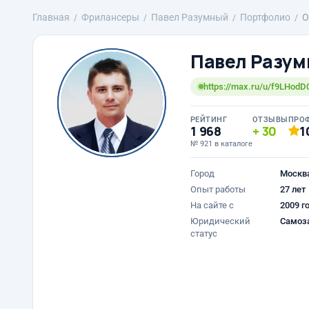
Главная
Фрилансеры
Павел Разумный
Портфолио
О
Павел Разу
https://max.ru/u/f9LHo
РЕЙТИНГ
ОТЗЫВЫ
ПРО
1 968
30
1
№ 921 в каталоге
Город
Москв
Опыт работы
27 лет
На сайте с
2009 г
Юридический
Самоз
статус