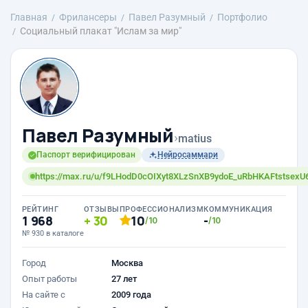
Главная
Фрилансеры
Павел Разумный
Портфолио
Социальный плакат "Ислам за мир"
Павел Разумный
›
matius
Паспорт верифицирован
Нейросаммари
https://max.ru/u/f9LHodD0cOIXyt8XLzSnXB9ydoE_uRbHKAFtstsexU
РЕЙТИНГ
ОТЗЫВЫ
ПРОФЕССИОНАЛИЗМ
КОММУНИКАЦИЯ
1 968
30
10
-
/10
/10
№ 930 в каталоге
Город
Москва
Опыт работы
27 лет
На сайте с
2009 года