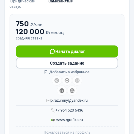
Юридический
Самозанятый
статус
750
₽/час
120 000
₽/месяц
средняя ставка
Начать диалог
Создать задание
Добавить в избранное
p.razumny@yandex.ru
+7 964 520 6436
www.rgrafika.ru
Пожаловаться на профиль