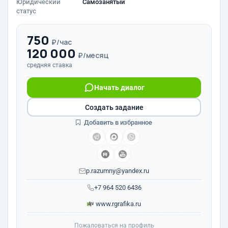
Юридический
Самозанятый
статус
750
₽/час
120 000
₽/месяц
средняя ставка
Начать диалог
Создать задание
Добавить в избранное
p.razumny@yandex.ru
+7 964 520 6436
www.rgrafika.ru
Пожаловаться на профиль