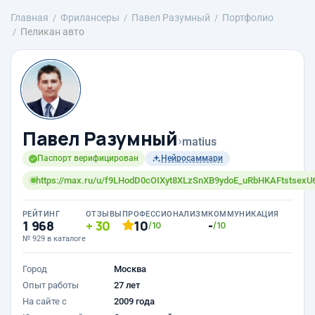
Главная
Фрилансеры
Павел Разумный
Портфолио
Пеликан авто
Павел Разумный
›
matius
Паспорт верифицирован
Нейросаммари
https://max.ru/u/f9LHodD0cOIXyt8XLzSnXB9ydoE_uRbHKAFtstsexU
РЕЙТИНГ
ОТЗЫВЫ
ПРОФЕССИОНАЛИЗМ
КОММУНИКАЦИЯ
1 968
30
10
-
/10
/10
№ 929 в каталоге
Город
Москва
Опыт работы
27 лет
На сайте с
2009 года