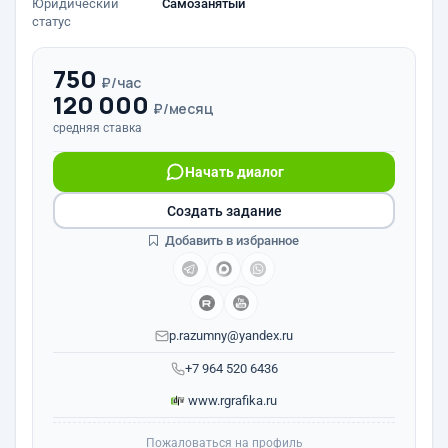
Юридический
Самозанятый
статус
750
₽/час
120 000
₽/месяц
средняя ставка
Начать диалог
Создать задание
Добавить в избранное
p.razumny@yandex.ru
+7 964 520 6436
www.rgrafika.ru
Пожаловаться на профиль