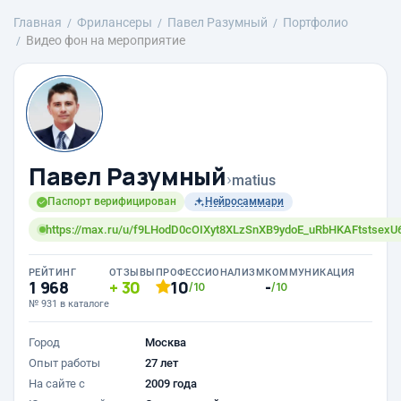
Главная
Фрилансеры
Павел Разумный
Портфолио
Видео фон на мероприятие
Павел Разумный
›
matius
Паспорт верифицирован
Нейросаммари
https://max.ru/u/f9LHodD0cOIXyt8XLzSnXB9ydoE_uRbHKAFtstsexU
РЕЙТИНГ
ОТЗЫВЫ
ПРОФЕССИОНАЛИЗМ
КОММУНИКАЦИЯ
1 968
30
10
-
/10
/10
№ 931 в каталоге
Город
Москва
Опыт работы
27 лет
На сайте с
2009 года