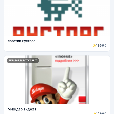
логотип Русторг
136
0
ВЕБ-РАЗРАБОТКА И IT
М-Видео виджет
121
0