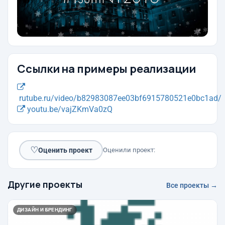
Ссылки на примеры реализации
rutube.ru/video/b82983087ee03bf6915780521e0bc1ad/
youtu.be/vajZKmVa0zQ
♡
Оценить проект
Оценили проект:
Другие проекты
Все проекты →
ДИЗАЙН И БРЕНДИНГ