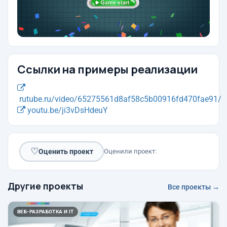
Ссылки на примеры реализации
rutube.ru/video/65275561d8af58c5b00916fd470fae91/
youtu.be/ji3vDsHdeuY
♡
Оценить проект
Оценили проект:
Другие проекты
Все проекты →
ВЕБ-РАЗРАБОТКА И IT