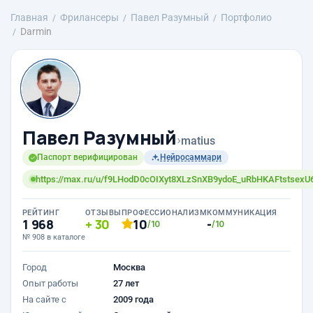
Главная
Фрилансеры
Павел Разумный
Портфолио
Darmin
Павел Разумный
›
matius
Паспорт верифицирован
Нейросаммари
https://max.ru/u/f9LHodD0cOIXyt8XLzSnXB9ydoE_uRbHKAFtstsexU
РЕЙТИНГ
ОТЗЫВЫ
ПРОФЕССИОНАЛИЗМ
КОММУНИКАЦИЯ
1 968
30
10
-
/10
/10
№ 908 в каталоге
Город
Москва
Опыт работы
27 лет
На сайте с
2009 года