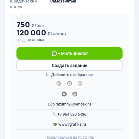
Юридический
Самозанятый
статус
750
₽/час
120 000
₽/месяц
средняя ставка
Начать диалог
Создать задание
Добавить в избранное
p.razumny@yandex.ru
+7 964 520 6436
www.rgrafika.ru
Пожаловаться на профиль