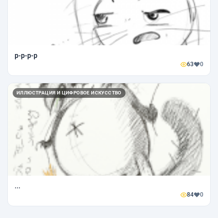
р-р-р-р
63
0
ИЛЛЮСТРАЦИЯ И ЦИФРОВОЕ ИСКУССТВО
...
84
0