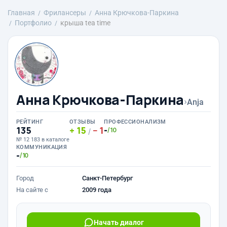
Главная
Фрилансеры
Анна Крючкова-Паркина
Портфолио
крыша tea time
Анна Крючкова-Паркина
›
Anja
РЕЙТИНГ
ОТЗЫВЫ
ПРОФЕССИОНАЛИЗМ
135
15
1
-
/10
/
№ 12 183 в каталоге
КОММУНИКАЦИЯ
-
/10
Город
Санкт-Петербург
На сайте с
2009 года
Начать диалог