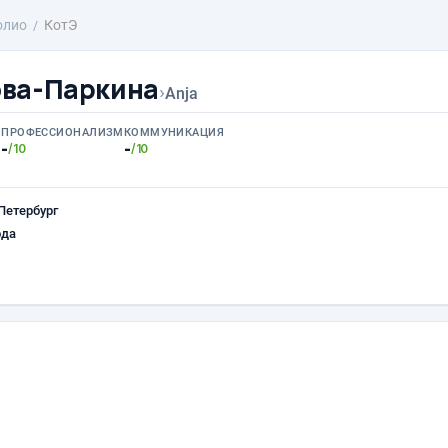
олио
КотЭ
ова-Паркина
›
Anja
ПРОФЕССИОНАЛИЗМ
КОММУНИКАЦИЯ
1
-
-
/10
/10
Петербург
ода