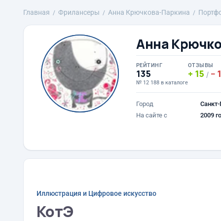
Главная
Фрилансеры
Анна Крючкова-Паркина
Портф
Анна Крючк
РЕЙТИНГ
ОТЗЫВЫ
135
15
/
№ 12 188 в каталоге
Город
Санкт-
На сайте с
2009 г
Иллюстрация и Цифровое искусство
КотЭ