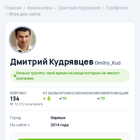
Главная
Фрилансеры
Дмитрий Кудрявцев
Портфолио
Игра для сайта.
Дмитрий Кудрявцев
›
Dmitry_Kud
Нельзя тратить своё время на вещи которые не имеют
значение.
РЕЙТИНГ
ОТЗЫВЫ
ПРОФЕССИОНАЛИЗМ
КОММУНИКАЦИЯ
134
8
-
-
/10
/10
№ 12 312 в каталоге
Город
Кириши
На сайте с
2014 года