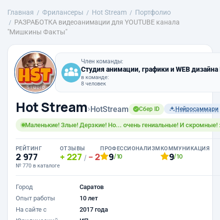
Главная
Фрилансеры
Hot Stream
Портфолио
РАЗРАБОТКА видеоанимации для YOUTUBE канала
"Мишкины Факты"
Член команды:
Студия анимации, графики и WEB дизайна
в команде:
8 человек
Hot Stream
›
HotStream
Сбер ID
Нейросаммари
Маленькие! Злые! Дерзкие! Но... очень гениальные! И скромные! :
РЕЙТИНГ
ОТЗЫВЫ
ПРОФЕССИОНАЛИЗМ
КОММУНИКАЦИЯ
2 977
227
2
9
9
/10
/10
/
№ 770 в каталоге
Город
Саратов
Опыт работы
10 лет
На сайте с
2017 года