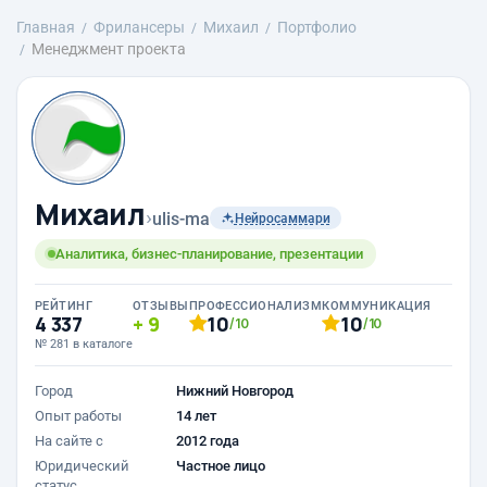
Главная
Фрилансеры
Михаил
Портфолио
Менеджмент проекта
Михаил
›
ulis-ma
Нейросаммари
Аналитика, бизнес-планирование, презентации
РЕЙТИНГ
ОТЗЫВЫ
ПРОФЕССИОНАЛИЗМ
КОММУНИКАЦИЯ
4 337
9
10
10
/10
/10
№ 281 в каталоге
Город
Нижний Новгород
Опыт работы
14 лет
На сайте с
2012 года
Юридический
Частное лицо
статус