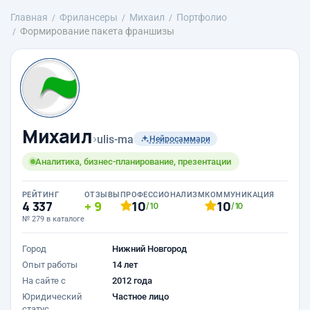
Главная
Фрилансеры
Михаил
Портфолио
Формирование пакета франшизы
Михаил
›
ulis-ma
Нейросаммари
Аналитика, бизнес-планирование, презентации
РЕЙТИНГ
ОТЗЫВЫ
ПРОФЕССИОНАЛИЗМ
КОММУНИКАЦИЯ
4 337
9
10
10
/10
/10
№ 279 в каталоге
Город
Нижний Новгород
Опыт работы
14 лет
На сайте с
2012 года
Юридический
Частное лицо
статус